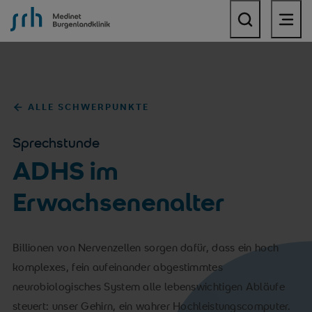
SRH Medinet Burgenlandklinik
ALLE SCHWERPUNKTE
Sprechstunde
ADHS im
Erwachsenenalter
Billionen von Nervenzellen sorgen dafür, dass ein hoch
komplexes, fein aufeinander abgestimmtes
neurobiologisches System alle lebenswichtigen Abläufe
steuert: unser Gehirn, ein wahrer Hochleistungscomputer.