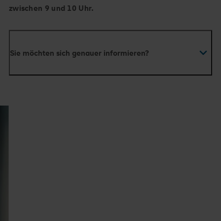
zwischen 9 und 10 Uhr.
Sie möchten sich genauer informieren?
A
ufmerksamkeits
D
efizit-/
H
yperaktivitäts-
S
törung