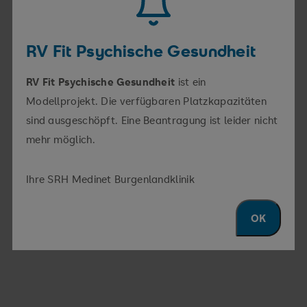
Wir sind für Sie da
RV Fit Psychische Gesundheit
RV Fit Psychische Gesundheit
ist ein
Allgemeiner Kontakt
Modellprojekt. Die verfügbaren Platzkapazitäten
sind ausgeschöpft. Eine Beantragung ist leider nicht
mehr möglich.
Sekretariat
Anke Brückner
Telefon
034463 60-651
Ihre SRH Medinet Burgenlandklinik
Fax
034463 60-659
E-Mail
a.brueckner@medinet-gmbh.de
OK
Adresse
Kä­the-Kru­se-Straße 2, 06628
Naumburg
Ortsteil Bad Kösen