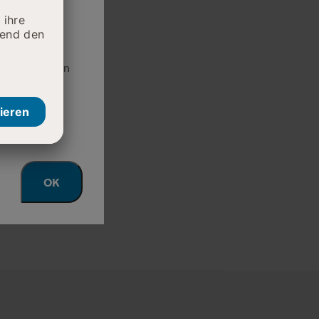
tzkapazitäten
OK