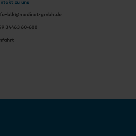
ontakt zu uns
nfo-blk@medinet-gmbh.de
49 34463 60-600
nfahrt