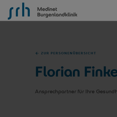
SRH Medinet Burgenlandklinik
ZUR PERSONENÜBERSICHT
Florian Fink
Ansprechpartner für Ihre Gesundh