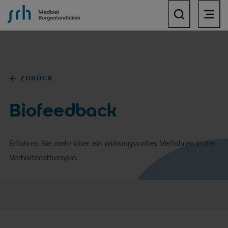
SRH Medinet Burgenlandklinik
ZURÜCK
Biofeedback
Erfahren Sie mehr über ein wirkungsvolles Verfahren in der
Verhaltenstherapie.