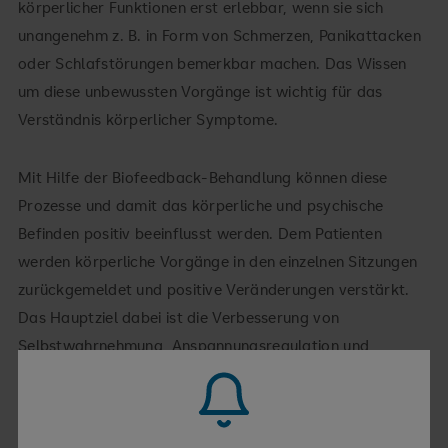
körperlicher Funktionen erst erlebbar, wenn sie sich
unangenehm z. B. in Form von Schmerzen, Panikattacken
oder Schlafstörungen bemerkbar machen. Das Wissen
um diese unbewussten Vorgänge ist wichtig für das
Verständnis körperlicher Symptome.
Mit Hilfe der Biofeedback-Behandlung können diese
Prozesse und damit das körperliche und psychische
Befinden positiv beeinflusst werden. Dem Patienten
werden körperliche Vorgänge in den einzelnen Sitzungen
zurückgemeldet und positive Veränderungen verstärkt.
Das Hauptziel dabei ist die Verbesserung von
Selbstwahrnehmung, Anspannungsregulation und
Selbstfürsorge.
Biofeedbacktherapie wird in der Burgenlandklinik u. a. als