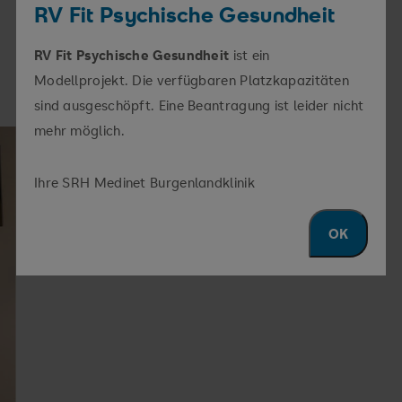
Einzeltherapie zur Entspannungsförderung, zur
RV Fit Psychische Gesundheit
Beeinflussung von Schmerzentstehung und zur
RV Fit Psychische Gesundheit
ist ein
Emotionsregulation angeboten.
Modellprojekt. Die verfügbaren Platzkapazitäten
sind ausgeschöpft. Eine Beantragung ist leider nicht
mehr möglich.
Ihre SRH Medinet Burgenlandklinik
OK