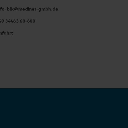
nfo-blk@medinet-gmbh.de
49 34463 60-600
nfahrt