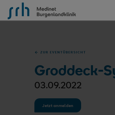
SRH Medinet Burgenlandklinik
ZUR EVENTÜBERSICHT
Groddeck-S
03.09.2022
Jetzt anmelden