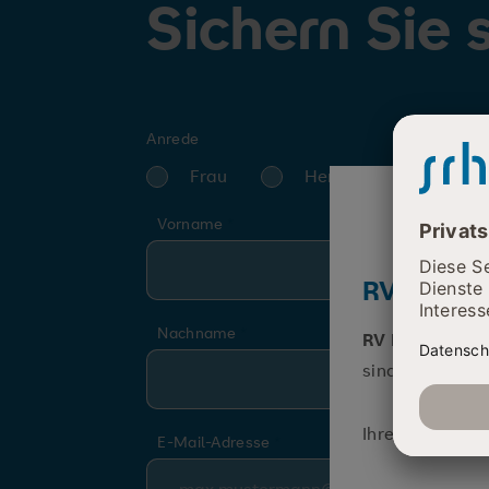
Sichern Sie s
Anrede
Frau
Herr
Vorname
RV Fit Ps
Nachname
RV Fit Psychis
sind ausgeschö
Ihre SRH Medin
E-Mail-Adresse