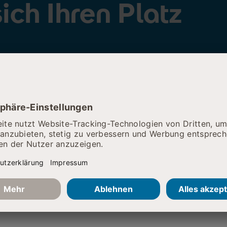
ich Ihren Platz
ychische Gesundheit
Wann
03.09
che Gesundheit
ist ein Modellprojekt. Die verfügbaren Pla
pft. Eine Beantragung ist leider nicht mehr möglich.
Wo:
Burge
et Burgenlandklinik