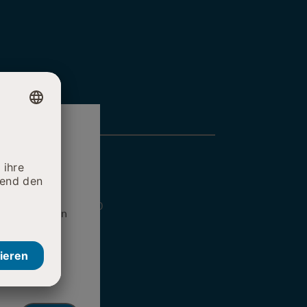
:
.2022
| 10:00 - 16:00
tzkapazitäten
nlandklinik